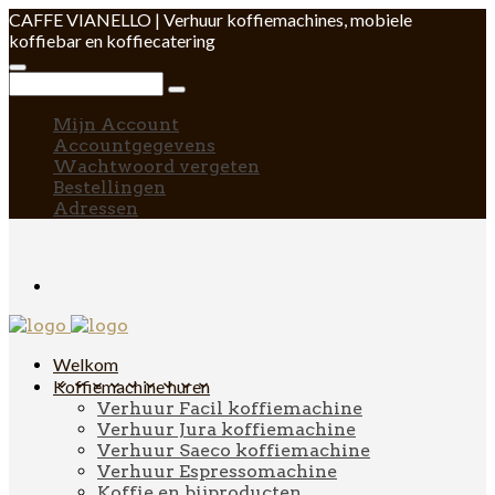
CAFFE VIANELLO | Verhuur koffiemachines, mobiele
koffiebar en koffiecatering
Mijn Account
Accountgegevens
Wachtwoord vergeten
Bestellingen
Adressen
Welkom
Koffiemachine huren
Verhuur Facil koffiemachine
Verhuur Jura koffiemachine
Verhuur Saeco koffiemachine
Verhuur Espressomachine
Koffie en bijproducten