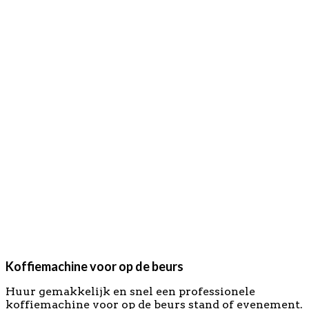
Verhuur 2 Groeps Espressomachine
Verhuur Koffiebar
Toevoegen aan winkelwagen
,
,
Koffiemachine huren
Koffiemachine huren 1 dag
,
Koffiemachine huren beurs
Koffiemachine huren
,
evenement
Verhuur Saeco koffiemachine
Huur Capsulemachine Nespresso per dag
€
45,00
Koffiemachine voor op de beurs
Huur gemakkelijk en snel een professionele
koffiemachine voor op de beurs stand of evenement.