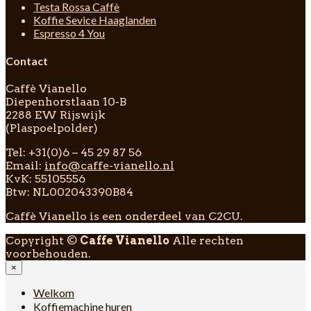
Testa Rossa Caffè
Koffie Sevice Haaglanden
Espresso 4 You
Contact
Caffè Vianello
Diepenhorstlaan 10-B
2288 EW Rijswijk
(Plaspoelpolder)
Tel: +31(0)6 – 45 29 87 56
Email:
info@caffe-vianello.nl
KvK: 55105556
Btw: NL002043390B84
Caffè Vianello is een onderdeel van C2CU.
Copyright ©
Caffe Vianello
Alle rechten
voorbehouden.
×
Welkom
Koffiemachine huren