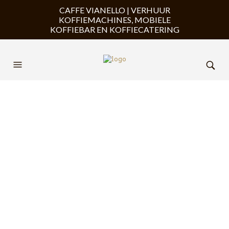
CAFFE VIANELLO | VERHUUR
KOFFIEMACHINES, MOBIELE
KOFFIEBAR EN KOFFIECATERING
Mobiele koffiebar koffie
catering
Mobiele koffiebar koffie catering voor uw evenement
en laat uw klanten genieten van een echte
koffiebelevingen en een koffie die ze nooit meer
vergeten!
Onze koffiebar is voorzien van eigen water toe- en
afvoer en er is op locatie alleen 230v stoom nodig.