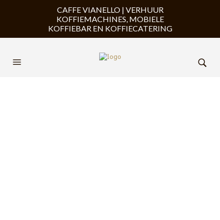
CAFFE VIANELLO | VERHUUR
KOFFIEMACHINES, MOBIELE
KOFFIEBAR EN KOFFIECATERING
PostNL-Jura
4 AUGUSTUS 2019
1900 X 600
CAFFE VIANELLO
CAFFE VIANELLO
PREVIOUS
NEXT